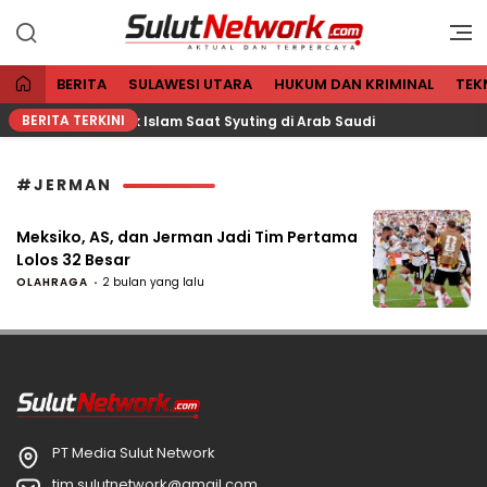
Aktual dan Terpercaya
Sulut Network
BERITA
SULAWESI UTARA
HUKUM DAN KRIMINAL
TEK
BERITA TERKINI
o Dikabarkan Masuk Islam Saat Syuting di Arab Saudi
B
#JERMAN
Meksiko, AS, dan Jerman Jadi Tim Pertama
Lolos 32 Besar
OLAHRAGA
2 bulan yang lalu
PT Media Sulut Network
tim.sulutnetwork@gmail.com