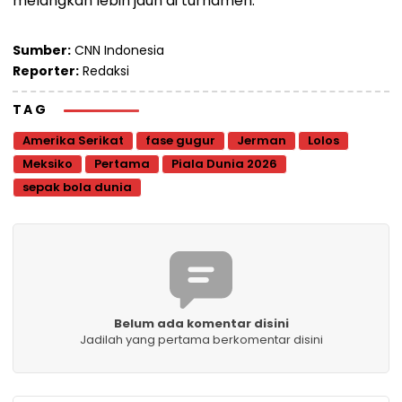
melangkah lebih jauh di turnamen.
Sumber:
CNN Indonesia
Reporter:
Redaksi
TAG
Amerika Serikat
fase gugur
Jerman
Lolos
Meksiko
Pertama
Piala Dunia 2026
sepak bola dunia
Belum ada komentar disini
Jadilah yang pertama berkomentar disini