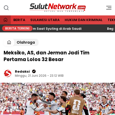
Aktual dan Terpercaya
Sulut Network
BERITA
SULAWESI UTARA
HUKUM DAN KRIMINAL
TEK
BERITA TERKINI
barkan Masuk Islam Saat Syuting di Arab Saudi
Begini 
Olahraga
Meksiko, AS, dan Jerman Jadi Tim
Pertama Lolos 32 Besar
Redaksi
Minggu, 21 Juni 2026 - 23:12 WIB