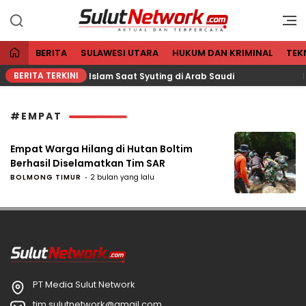
Aktual dan Terpercaya
Sulut Network
BERITA
SULAWESI UTARA
HUKUM DAN KRIMINAL
TEK
BERITA TERKINI
 Dikabarkan Masuk Islam Saat Syuting di Arab Saudi
B
#EMPAT
Empat Warga Hilang di Hutan Boltim
Berhasil Diselamatkan Tim SAR
BOLMONG TIMUR
2 bulan yang lalu
PT Media Sulut Network
tim.sulutnetwork@gmail.com