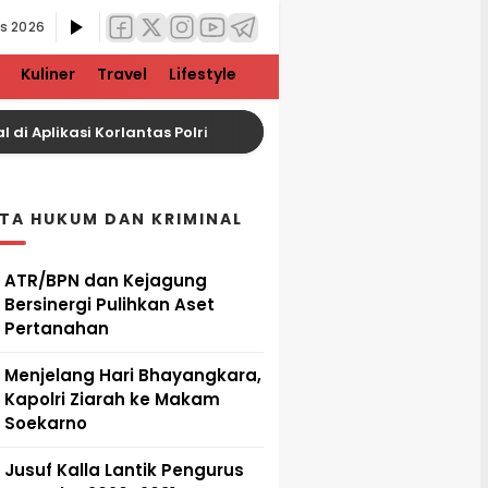
us 2026
Kuliner
Travel
Lifestyle
i Aplikasi Korlantas Polri
Rupiah Melemah, Harga 
ITA HUKUM DAN KRIMINAL
ATR/BPN dan Kejagung
Bersinergi Pulihkan Aset
Pertanahan
Menjelang Hari Bhayangkara,
Kapolri Ziarah ke Makam
Soekarno
Jusuf Kalla Lantik Pengurus