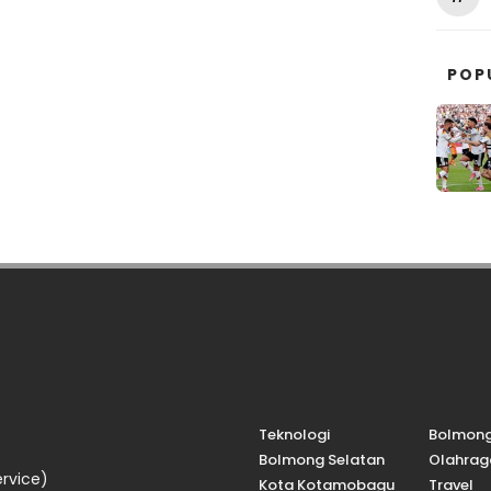
POP
Teknologi
Bolmon
Bolmong Selatan
Olahrag
rvice)
Kota Kotamobagu
Travel