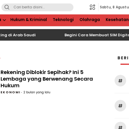
Sabtu, 8 Agust
a
Hukum & Kriminal
Teknologi
Olahraga
Kesehatan
ng di Arab Saudi
Begini Cara Membuat SIM Digital d
BER
Rekening Diblokir Sepihak? Ini 5
Lembaga yang Berwenang Secara
#
Hukum
EKONOMI
2 bulan yang lalu
#
#