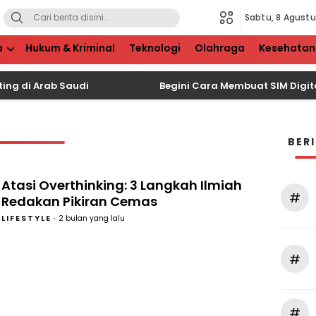
Sabtu, 8 Agust
a
Hukum & Kriminal
Teknologi
Olahraga
Kesehatan
ng di Arab Saudi
Begini Cara Membuat SIM Digital d
BER
Atasi Overthinking: 3 Langkah Ilmiah
#
Redakan Pikiran Cemas
LIFESTYLE
2 bulan yang lalu
#
#