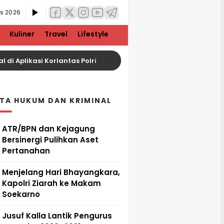
us 2026
Kuliner
Travel
Lifestyle
i Aplikasi Korlantas Polri
Rupiah Melemah, Harga 
ITA HUKUM DAN KRIMINAL
ATR/BPN dan Kejagung
Bersinergi Pulihkan Aset
Pertanahan
Menjelang Hari Bhayangkara,
Kapolri Ziarah ke Makam
Soekarno
Jusuf Kalla Lantik Pengurus