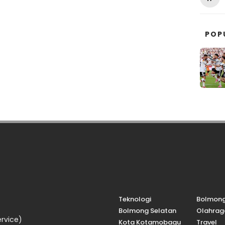
POP
Teknologi
Bolmon
Bolmong Selatan
Olahrag
rvice)
Kota Kotamobagu
Travel