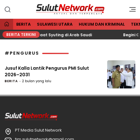
Aktual dan Terpercaya
Sulut Network
BERITA
SULAWESI UTARA
HUKUM DAN KRIMINAL
TEK
BERITA TERKINI
rkan Masuk Islam Saat Syuting di Arab Saudi
Begini Ca
#PENGURUS
Jusuf Kalla Lantik Pengurus PMI Sulut
2026–2031
BERITA
2 bulan yang lalu
PT Media Sulut Network
tim.sulutnetwork@gmail.com