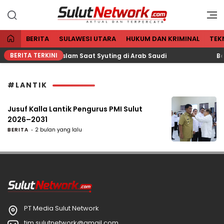
Aktual dan Terpercaya
Sulut Network
BERITA
SULAWESI UTARA
HUKUM DAN KRIMINAL
TEK
BERITA TERKINI
Dikabarkan Masuk Islam Saat Syuting di Arab Saudi
Be
#LANTIK
Jusuf Kalla Lantik Pengurus PMI Sulut
2026–2031
BERITA
2 bulan yang lalu
PT Media Sulut Network
tim.sulutnetwork@gmail.com