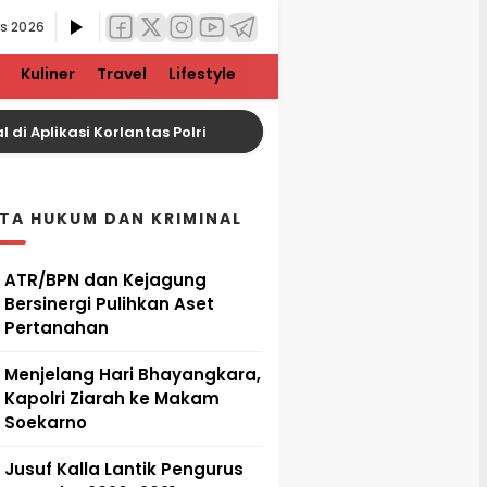
s 2026
Kuliner
Travel
Lifestyle
i Aplikasi Korlantas Polri
Rupiah Melemah, Harga 
ITA HUKUM DAN KRIMINAL
ATR/BPN dan Kejagung
Bersinergi Pulihkan Aset
Pertanahan
Menjelang Hari Bhayangkara,
Kapolri Ziarah ke Makam
Soekarno
Jusuf Kalla Lantik Pengurus