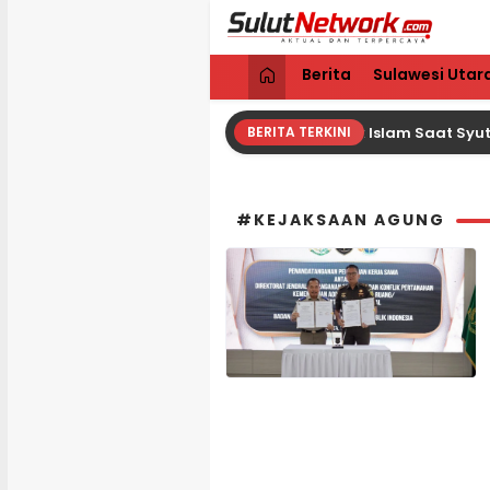
Sulut Network
Aktual dan Terpercaya
Berita
Sulawesi Utar
Giancarlo Esposito Dikabarkan Masuk Islam Saat Syutin
BERITA TERKINI
#KEJAKSAAN AGUNG