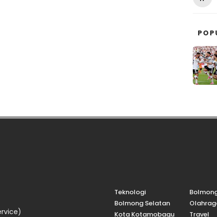
POP
Teknologi
Bolmon
Bolmong Selatan
Olahrag
rvice)
Kota Kotamobagu
Travel