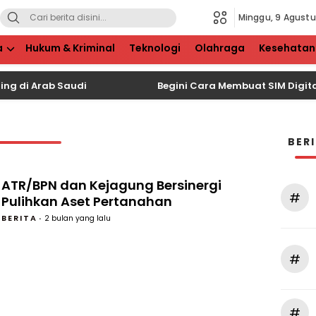
Minggu, 9 Agustu
a
Hukum & Kriminal
Teknologi
Olahraga
Kesehatan
g di Arab Saudi
Begini Cara Membuat SIM Digital d
BER
ATR/BPN dan Kejagung Bersinergi
#
Pulihkan Aset Pertanahan
BERITA
2 bulan yang lalu
#
#