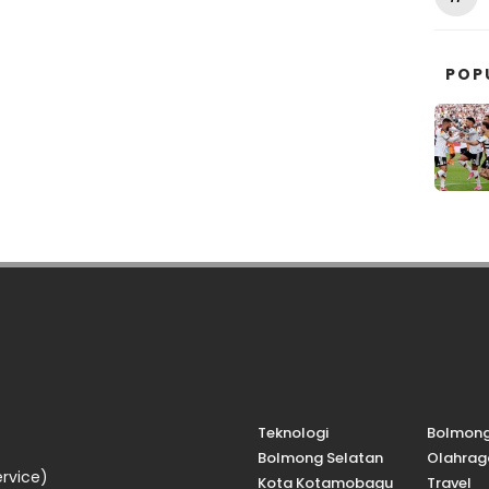
POP
Teknologi
Bolmon
Bolmong Selatan
Olahrag
rvice)
Kota Kotamobagu
Travel