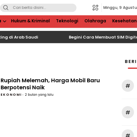
Minggu, 9 Agustu
a
Hukum & Kriminal
Teknologi
Olahraga
Kesehatan
ng di Arab Saudi
Begini Cara Membuat SIM Digital d
BER
Rupiah Melemah, Harga Mobil Baru
#
Berpotensi Naik
EKONOMI
2 bulan yang lalu
#
#