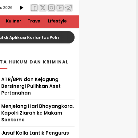
s 2026
Kuliner
Travel
Lifestyle
i Aplikasi Korlantas Polri
Rupiah Melemah, Harga 
ITA HUKUM DAN KRIMINAL
ATR/BPN dan Kejagung
Bersinergi Pulihkan Aset
Pertanahan
Menjelang Hari Bhayangkara,
Kapolri Ziarah ke Makam
Soekarno
Jusuf Kalla Lantik Pengurus