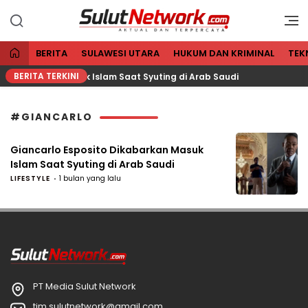
Aktual dan Terpercaya
Sulut Network
BERITA
SULAWESI UTARA
HUKUM DAN KRIMINAL
TEK
BERITA TERKINI
o Dikabarkan Masuk Islam Saat Syuting di Arab Saudi
#GIANCARLO
Giancarlo Esposito Dikabarkan Masuk
Islam Saat Syuting di Arab Saudi
LIFESTYLE
1 bulan yang lalu
PT Media Sulut Network
tim.sulutnetwork@gmail.com