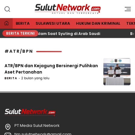
Aktual dan Terpercaya
Sulut Network
BERITA
SULAWESI UTARA
HUKUM DAN KRIMINAL
TEK
BERITA TERKINI
Dikabarkan Masuk Islam Saat Syuting di Arab Saudi
Be
#ATR/BPN
ATR/BPN dan Kejagung Bersinergi Pulihkan
Aset Pertanahan
BERITA
2 bulan yang lalu
PT Media Sulut Network
tim.sulutnetwork@gmail.com